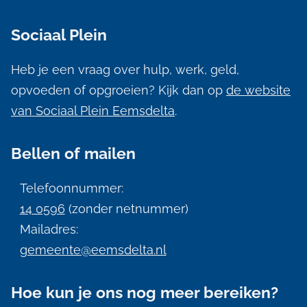
l
Sociaal Plein
g
e
Heb je een vraag over hulp, werk, geld,
m
opvoeden of opgroeien? Kijk dan op
de website
e
van Sociaal Plein Eemsdelta
.
n
Bellen of mailen
e
i
Telefoonnummer:
n
14 0596
(zonder netnummer)
f
Mailadres:
gemeente@eemsdelta.nl
o
r
Hoe kun je ons nog meer bereiken?
m