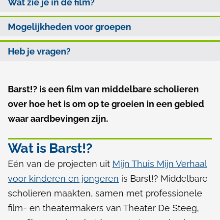
r
Wat zie je in de film?
l
d
s
p
e
Mogelijkheden voor groepen
t
a
z
Heb je vragen?
d
!
e
?
p
Barst!? is een film van middelbare scholieren
A
a
over hoe het is om op te groeien in een gebied
l
g
waar aardbevingen zijn.
g
i
e
n
Wat is Barst!?
m
a
Eén van de projecten uit
Mijn Thuis Mijn Verhaal
e
voor kinderen en jongeren
is Barst!? Middelbare
e
scholieren maakten, samen met professionele
film- en theatermakers van Theater De Steeg,
n