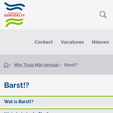
Ope
Zoe
M
e
Contact
Vacatures
Nieuws
n
u
K
H
Mijn Thuis Mijn Verhaal
Barst!?
o
r
m
e
u
Barst!?
i
B
m
O
Wat is Barst!?
a
e
p