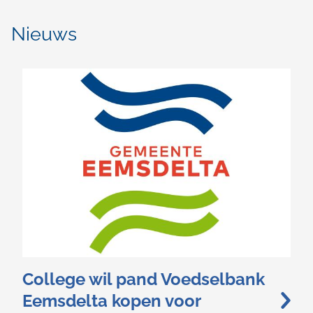
Zorg,
werk
Nieuws
en
school
College wil pand Voedselbank
Eemsdelta kopen voor