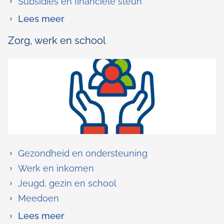
Subsidies en financiële steun
over
Lees meer
Ondernemen
Zorg, werk en school
Gezondheid en ondersteuning
Werk en inkomen
Jeugd, gezin en school
Meedoen
over
Lees meer