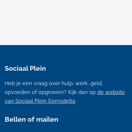
A
l
Sociaal Plein
g
e
Heb je een vraag over hulp, werk, geld,
m
opvoeden of opgroeien? Kijk dan op
de website
e
van Sociaal Plein Eemsdelta
.
n
Bellen of mailen
e