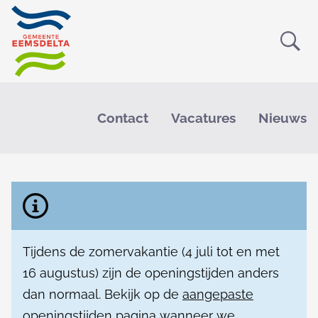
Ope
Zoe
M
e
Contact
Vacatures
Nieuws
n
H
u
o
B
e
m
l
e
Tijdens de zomervakantie (
4 juli tot en met
a
16 augustus
) zijn de openingstijden anders
n
dan normaal. Bekijk op de
aangepaste
openingstijden pagina
wanneer we