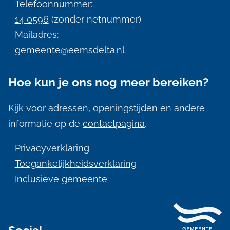
i
Telefoonnummer:
n
14 0596
(zonder netnummer)
f
Mailadres:
gemeente@eemsdelta.nl
o
r
Hoe kun je ons nog meer bereiken?
m
a
Kijk voor adressen, openingstijden en andere
informatie op de
contactpagina
.
t
i
Privacyverklaring
e
Toegankelijkheidsverklaring
Inclusieve gemeente