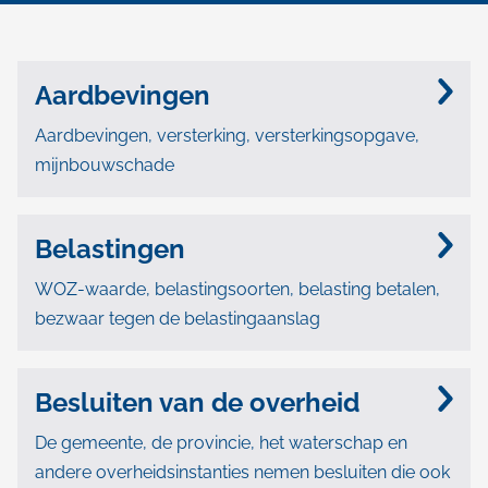
t
n
die er al woont, verhuizen naar een andere
i
gemeente
e
Aardbevingen
Aardbevingen, versterking, versterkingsopgave,
mijnbouwschade
Belastingen
WOZ-waarde, belastingsoorten, belasting betalen,
bezwaar tegen de belastingaanslag
Besluiten van de overheid
De gemeente, de provincie, het waterschap en
andere overheidsinstanties nemen besluiten die ook