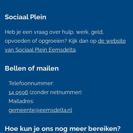
l
Sociaal Plein
g
e
Heb je een vraag over hulp, werk, geld,
m
opvoeden of opgroeien? Kijk dan op
de website
e
van Sociaal Plein Eemsdelta
.
n
Bellen of mailen
e
i
Telefoonnummer:
n
14 0596
(zonder netnummer)
f
Mailadres:
gemeente@eemsdelta.nl
o
r
Hoe kun je ons nog meer bereiken?