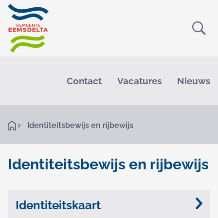
Ope
Zoe
M
e
Contact
Vacatures
Nieuws
n
u
K
H
Identiteitsbewijs en rijbewijs
o
r
m
e
u
Identiteitsbewijs en rijbewijs
i
I
O
m
n
d
Identiteitskaart
e
d