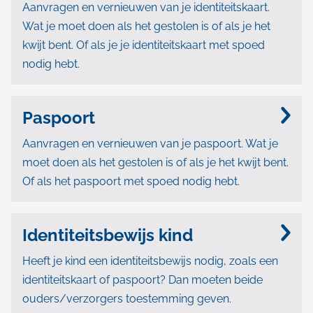
e
l
Aanvragen en vernieuwen van je identiteitskaart.
e
n
Wat je moet doen als het gestolen is of als je het
p
r
kwijt bent. Of als je je identiteitskaart met spoed
t
a
nodig hebt.
w
d
i
e
t
Paspoort
r
e
p
Aanvragen en vernieuwen van je paspoort. Wat je
i
moet doen als het gestolen is of als je het kwijt bent.
e
Of als het paspoort met spoed nodig hebt.
t
n
s
Identiteitsbewijs kind
b
Heeft je kind een identiteitsbewijs nodig, zoals een
e
identiteitskaart of paspoort? Dan moeten beide
w
ouders/verzorgers toestemming geven.