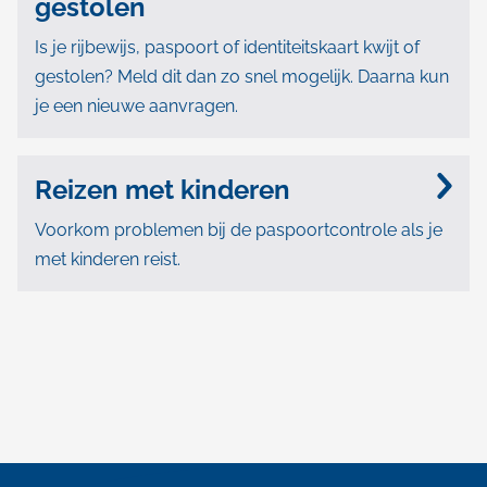
i
gestolen
j
Is je rijbewijs, paspoort of identiteitskaart kwijt of
gestolen? Meld dit dan zo snel mogelijk. Daarna kun
s
je een nieuwe aanvragen.
Reizen met kinderen
Voorkom problemen bij de paspoortcontrole als je
met kinderen reist.
A