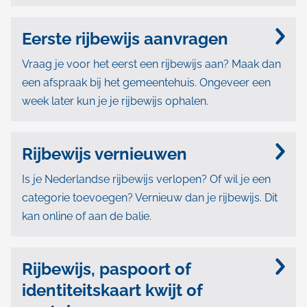
i
Eerste rijbewijs aanvragen
j
Vraag je voor het eerst een rijbewijs aan? Maak dan
s
een afspraak bij het gemeentehuis. Ongeveer een
e
week later kun je je rijbewijs ophalen.
n
r
Rijbewijs vernieuwen
i
Is je Nederlandse rijbewijs verlopen? Of wil je een
categorie toevoegen? Vernieuw dan je rijbewijs. Dit
j
kan online of aan de balie.
b
e
Rijbewijs, paspoort of
w
identiteitskaart kwijt of