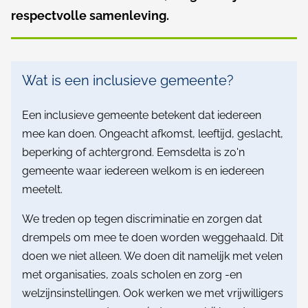
c
l
respectvolle samenleving.
l
p
u
a
W
d
s
Wat is een inclusieve gemeente?
a
i
Een inclusieve gemeente betekent dat iedereen
t
e
mee kan doen. Ongeacht afkomst, leeftijd, geslacht,
i
beperking of achtergrond. Eemsdelta is zo'n
s
gemeente waar iedereen welkom is en iedereen
e
meetelt.
e
We treden op tegen discriminatie en zorgen dat
n
drempels om mee te doen worden weggehaald. Dit
doen we niet alleen. We doen dit namelijk met velen
i
met organisaties, zoals scholen en zorg -en
n
welzijnsinstellingen. Ook werken we met vrijwilligers