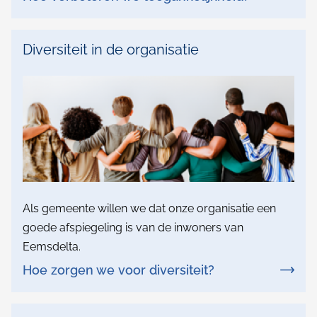
n
t
Diversiteit in de organisatie
e
?
Als gemeente willen we dat onze organisatie een
goede afspiegeling is van de inwoners van
Eemsdelta.
Hoe zorgen we voor diversiteit?