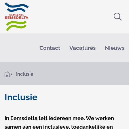
Ope
Zoe
M
e
Contact
Vacatures
Nieuws
n
u
K
H
Inclusie
o
r
m
e
u
Inclusie
i
I
m
n
In Eemsdelta telt iedereen mee. We werken
e
samen aan een inclusieve, toegankelijke en