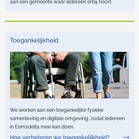
c
aan een gemeente waar iedereen erbij hoort.
l
u
s
I
Toegankelijkheid
i
n
e
c
v
l
e
u
g
s
e
i
m
We werken aan een toegankelijke fysieke
e
samenleving en digitale omgeving, zodat iedereen
e
in Eemsdelta mee kan doen.
e
Hoe verbeteren we toegankelijkheid?