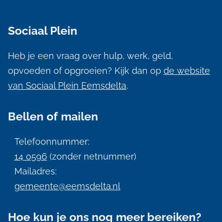
A
l
Sociaal Plein
g
e
Heb je een vraag over hulp, werk, geld,
m
opvoeden of opgroeien? Kijk dan op
de website
e
van Sociaal Plein Eemsdelta
.
n
Bellen of mailen
e
i
Telefoonnummer:
n
14 0596
(zonder netnummer)
f
Mailadres:
gemeente@eemsdelta.nl
o
r
Hoe kun je ons nog meer bereiken?