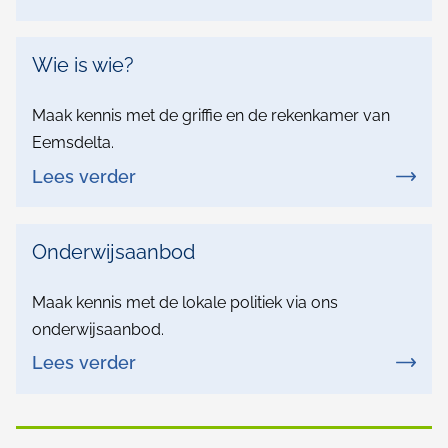
k
k
Wie is wie?
e
n
Maak kennis met de griffie en de rekenkamer van
n
Eemsdelta.
i
Lees verder
s
m
Onderwijsaanbod
e
Maak kennis met de lokale politiek via ons
t
onderwijsaanbod.
Lees verder