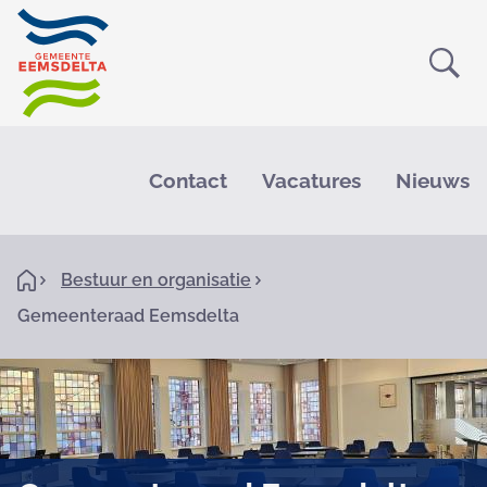
Ope
Zoe
M
e
Contact
Vacatures
Nieuws
n
u
K
H
Bestuur en organisatie
o
r
Gemeenteraad Eemsdelta
m
e
u
i
m
e