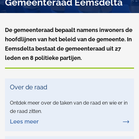
Gemeenteraad Eemsdelta
l
p
G
a
e
De gemeenteraad bepaalt namens inwoners de
d
hoofdlijnen van het beleid van de gemeente. In
m
Eemsdelta bestaat de gemeenteraad uit 27
e
leden en 8 politieke partijen.
e
n
b
Over de raad
t
l
e
Ontdek meer over de taken van de raad en wie er in
o
de raad zitten.
r
k
Lees meer
a
k
e