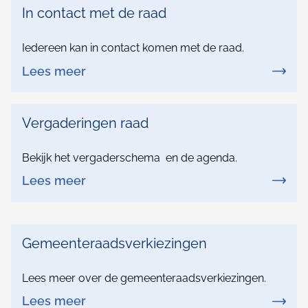
a
In contact met de raad
n
d
Iedereen kan in contact komen met de raad.
E
Lees meer
e
m
Vergaderingen raad
s
d
Bekijk het vergaderschema en de agenda.
Lees meer
e
l
M
t
Gemeenteraadsverkiezingen
a
a
Lees meer over de gemeenteraadsverkiezingen.
a
Lees meer