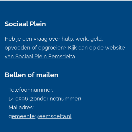
A
l
Sociaal Plein
g
e
Heb je een vraag over hulp, werk, geld,
m
opvoeden of opgroeien? Kijk dan op
de website
e
van Sociaal Plein Eemsdelta
.
n
Bellen of mailen
e
i
Telefoonnummer:
n
14 0596
(zonder netnummer)
f
Mailadres:
gemeente@eemsdelta.nl
o
r