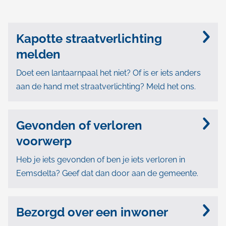
O
n
Kapotte straatverlichting
d
melden
e
Doet een lantaarnpaal het niet? Of is er iets anders
r
aan de hand met straatverlichting? Meld het ons.
w
e
Gevonden of verloren
r
voorwerp
p
Heb je iets gevonden of ben je iets verloren in
e
Eemsdelta? Geef dat dan door aan de gemeente.
n
Bezorgd over een inwoner