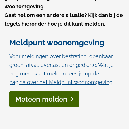
t
l
woonomgeving.
s
p
Gaat het om een andere situatie? Kijk dan bij de
m
a
tegels hieronder hoe je dit kunt melden.
d
e
Meldpunt woonomgeving
l
d
Voor meldingen over bestrating, openbaar
groen, afval, overlast en ongedierte. Wat je
e
nog meer kunt melden lees je op
de
n
pagina over het Meldpunt woonomgeving
.
Meteen melden