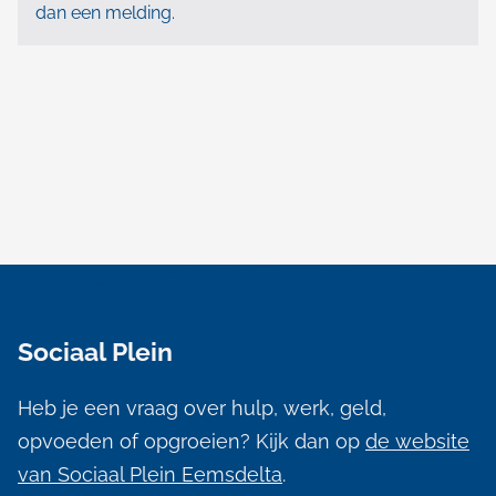
dan een melding.
A
l
Sociaal Plein
g
e
Heb je een vraag over hulp, werk, geld,
m
opvoeden of opgroeien? Kijk dan op
de website
e
van Sociaal Plein Eemsdelta
.