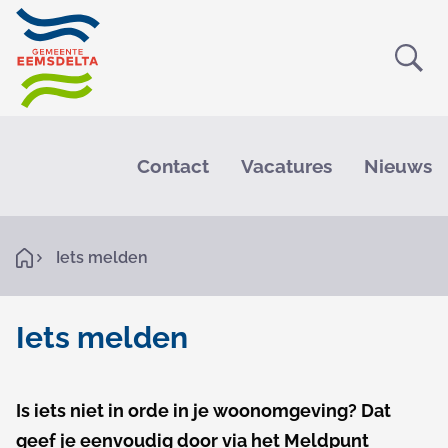
Ope
Zoe
M
e
Contact
Vacatures
Nieuws
n
u
K
H
Iets melden
o
r
m
e
u
Iets melden
i
I
m
e
Is iets niet in orde in je woonomgeving? Dat
e
geef je eenvoudig door via het Meldpunt