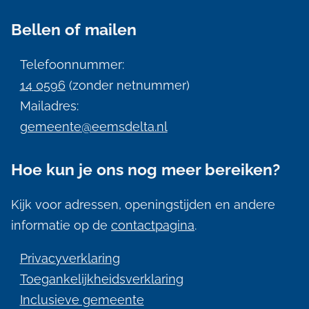
n
Bellen of mailen
e
i
Telefoonnummer:
n
14 0596
(zonder netnummer)
f
Mailadres:
gemeente@eemsdelta.nl
o
r
Hoe kun je ons nog meer bereiken?
m
a
Kijk voor adressen, openingstijden en andere
informatie op de
contactpagina
.
t
i
Privacyverklaring
e
Toegankelijkheidsverklaring
Inclusieve gemeente