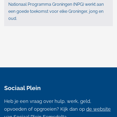
Nationaal Programma Groningen (NPG) werkt aan
een goede toekomst voor elke Groninger, jong en
oud.
A
l
Sociaal Plein
g
e
Heb je een vraag over hulp, werk, geld,
m
opvoeden of opgroeien? Kijk dan op
de website
van Sociaal Plein Eemsdelta
.