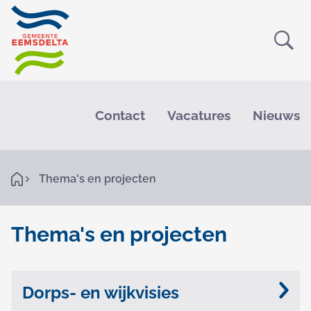
Ope
Zoe
M
e
Contact
Vacatures
Nieuws
n
u
K
H
Thema's en projecten
o
r
m
e
u
Thema's en projecten
i
T
O
m
n
h
Dorps- en wijkvisies
e
d