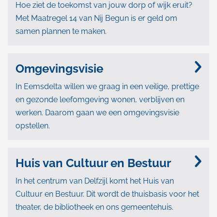
e
l
Hoe ziet de toekomst van jouw dorp of wijk eruit?
e
m
Met Maatregel 14 van Nij Begun is er geld om
p
r
samen plannen te maken.
a
a
w
d
'
e
Omgevingsvisie
s
r
In Eemsdelta willen we graag in een veilige, prettige
e
p
en gezonde leefomgeving wonen, verblijven en
n
werken. Daarom gaan we een omgevingsvisie
e
opstellen.
p
n
r
Huis van Cultuur en Bestuur
o
In het centrum van Delfzijl komt het Huis van
j
Cultuur en Bestuur. Dit wordt de thuisbasis voor het
e
theater, de bibliotheek en ons gemeentehuis.