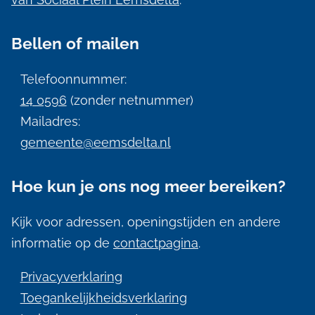
e
n
Bellen of mailen
e
i
Telefoonnummer:
n
14 0596
(zonder netnummer)
f
Mailadres:
gemeente@eemsdelta.nl
o
r
Hoe kun je ons nog meer bereiken?
m
a
Kijk voor adressen, openingstijden en andere
informatie op de
contactpagina
.
t
i
Privacyverklaring
e
Toegankelijkheidsverklaring