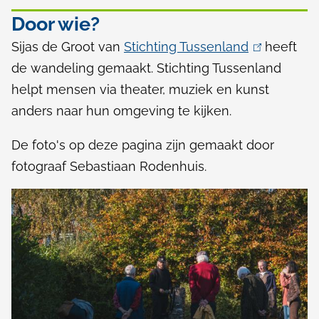
Door wie?
Sijas de Groot van
Stichting Tussenland
(
heeft
de wandeling gemaakt. Stichting Tussenland
l
helpt mensen via theater, muziek en kunst
i
anders naar hun omgeving te kijken.
n
k
De foto's op deze pagina zijn gemaakt door
i
fotograaf Sebastiaan Rodenhuis.
s
e
x
t
e
r
n