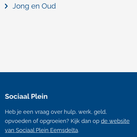
Jong en Oud
A
l
Sociaal Plein
g
e
Heb je een vraag over hulp, werk, geld,
m
opvoeden of opgroeien? Kijk dan op
de website
e
van Sociaal Plein Eemsdelta
.