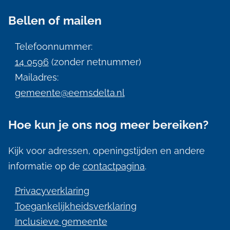
n
Bellen of mailen
e
i
Telefoonnummer:
n
14 0596
(zonder netnummer)
f
Mailadres:
gemeente@eemsdelta.nl
o
r
Hoe kun je ons nog meer bereiken?
m
a
Kijk voor adressen, openingstijden en andere
informatie op de
contactpagina
.
t
i
Privacyverklaring
e
Toegankelijkheidsverklaring
Inclusieve gemeente