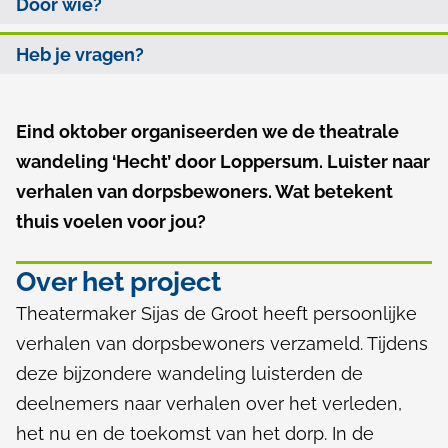
c
Door wie?
l
d
h
p
e
Heb je vragen?
t
a
z
d
e
Eind oktober organiseerden we de theatrale
A
p
wandeling ‘Hecht’ door Loppersum. Luister naar
l
a
verhalen van dorpsbewoners. Wat betekent
g
thuis voelen voor jou?
g
e
i
m
Over het project
n
e
Theatermaker Sijas de Groot heeft persoonlijke
a
e
verhalen van dorpsbewoners verzameld. Tijdens
deze bijzondere wandeling luisterden de
n
deelnemers naar verhalen over het verleden,
het nu en de toekomst van het dorp. In de