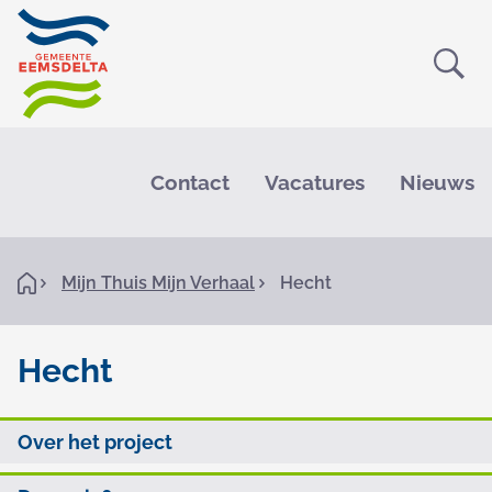
Ope
Zoe
M
e
Contact
Vacatures
Nieuws
n
u
K
H
Mijn Thuis Mijn Verhaal
Hecht
o
r
m
e
u
Hecht
i
H
m
O
Over het project
e
e
p