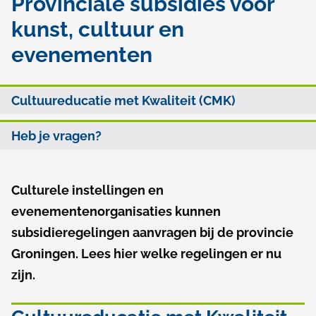
Provinciale subsidies voor
l
kunst, cultuur en
p
evenementen
a
P
d
O
Cultuureducatie met Kwaliteit (CMK)
r
p
o
Heb je vragen?
d
v
e
i
Culturele instellingen en
A
z
evenementenorganisaties kunnen
n
l
e
subsidieregelingen aanvragen bij de provincie
g
c
p
Groningen. Lees hier welke regelingen er nu
e
a
i
zijn.
m
g
a