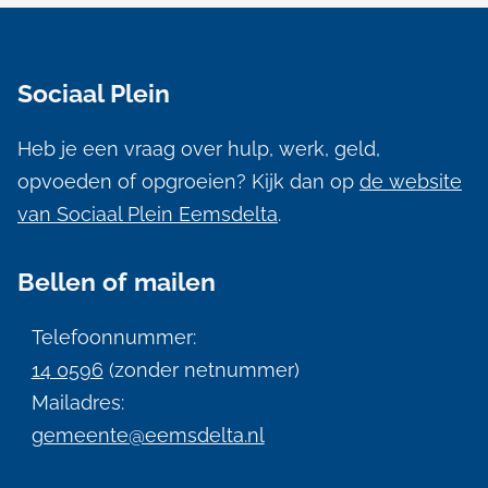
l
A
t
l
Sociaal Plein
u
g
e
u
Heb je een vraag over hulp, werk, geld,
m
opvoeden of opgroeien? Kijk dan op
de website
r
e
van Sociaal Plein Eemsdelta
.
e
n
n
Bellen of mailen
e
e
i
Telefoonnummer:
v
n
14 0596
(zonder netnummer)
e
f
Mailadres:
gemeente@eemsdelta.nl
n
o
r