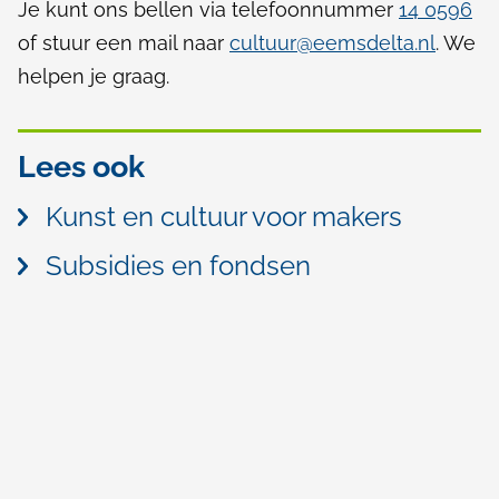
Je kunt ons bellen via telefoonnummer
14 0596
k
o
of stuur een mail naar
cultuur@eemsdelta.nl
. We
i
helpen je graag.
o
s
r
e
Lees ook
k
x
t
u
Kunst en cultuur voor makers
e
n
Subsidies en fondsen
r
s
n
)
t
,
c
u