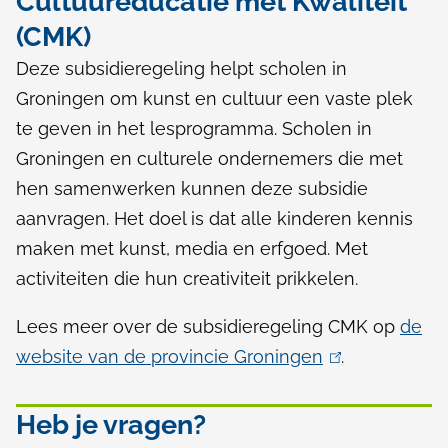
Cultuureducatie met Kwaliteit
e
i
l
(CMK)
e
n
e
n
Deze subsidieregeling helpt scholen in
a
s
Groningen om kunst en cultuur een vaste plek
u
te geven in het lesprogramma. Scholen in
Groningen en culturele ondernemers die met
b
hen samenwerken kunnen deze subsidie
s
aanvragen. Het doel is dat alle kinderen kennis
i
maken met kunst, media en erfgoed. Met
activiteiten die hun creativiteit prikkelen.
d
i
Lees meer over de subsidieregeling CMK op
de
website van de provincie Groningen
(
.
e
l
s
i
Heb je vragen?
v
n