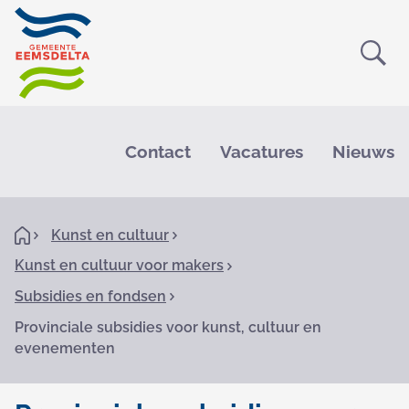
Ope
Zoe
M
e
Contact
Vacatures
Nieuws
n
u
K
H
Kunst en cultuur
o
r
Kunst en cultuur voor makers
m
e
u
Subsidies en fondsen
i
Provinciale subsidies voor kunst, cultuur en
evenementen
m
e