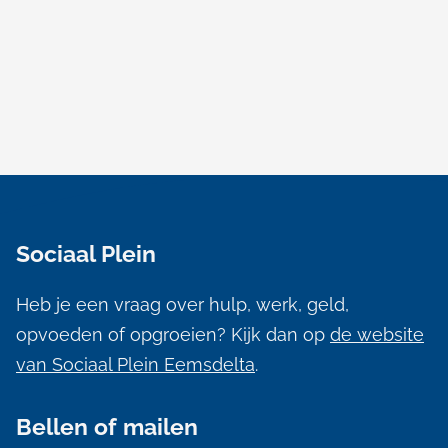
A
l
Sociaal Plein
g
e
Heb je een vraag over hulp, werk, geld,
m
opvoeden of opgroeien? Kijk dan op
de website
e
van Sociaal Plein Eemsdelta
.
n
Bellen of mailen
e