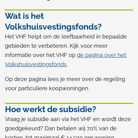
k
g
s
e
Wat is het
m
h
Volkshuisvestingsfonds?
e
u
Het VHF helpt om de leefbaarheid in bepaalde
e
gebieden te verbeteren. Kijk voor meer
i
n
informatie over het VHF op
de pagina over het
s
Volkshuisvestingsfonds
.
v
Op deze pagina lees je meer over de regeling
e
voor particuliere koopwoningen.
s
t
Hoe werkt de subsidie?
Vraag je subsidie aan via het VHF en wordt deze
i
goedgekeurd? Dan betalen wij 70% van de
n
kosten, tot maximaal € 14.500 per woning.