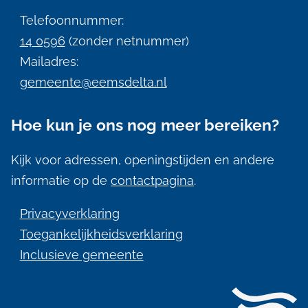
i
Telefoonnummer:
n
14 0596
(zonder netnummer)
f
Mailadres:
gemeente@eemsdelta.nl
o
r
Hoe kun je ons nog meer bereiken?
m
a
Kijk voor adressen, openingstijden en andere
informatie op de
contactpagina
.
t
i
Privacyverklaring
e
Toegankelijkheidsverklaring
Inclusieve gemeente