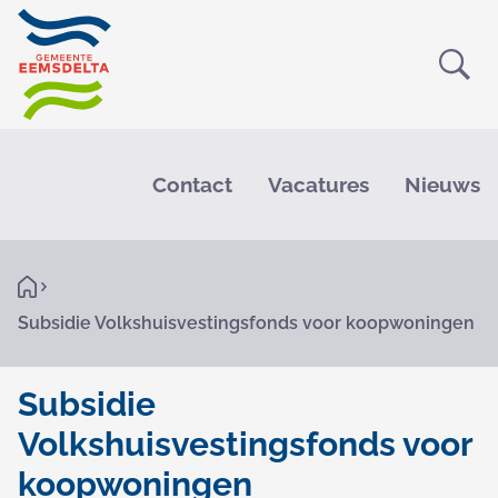
Ope
Zoe
M
e
Contact
Vacatures
Nieuws
n
u
K
H
o
r
Subsidie Volkshuisvestingsfonds voor koopwoningen
m
e
u
i
Subsidie
m
Volkshuisvestingsfonds voor
e
koopwoningen