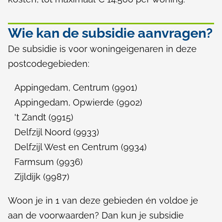
g
s
Wie kan de subsidie aanvragen?
f
De subsidie is voor woningeigenaren in deze
postcodegebieden:
o
n
Appingedam, Centrum (9901)
Appingedam, Opwierde (9902)
d
't Zandt (9915)
s
Delfzijl Noord (9933)
v
Delfzijl West en Centrum (9934)
Farmsum (9936)
o
Zijldijk (9987)
o
Woon je in 1 van deze gebieden én voldoe je
r
aan de voorwaarden? Dan kun je subsidie