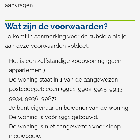
k
aanvragen.
o
o
Wat zijn de voorwaarden?
p
Je komt in aanmerking voor de subsidie als je
aan deze voorwaarden voldoet:
w
o
Het is een zelfstandige koopwoning (geen
appartement).
n
De woning staat in 1 van de aangewezen
i
postcodegebieden (9901, 9902, 9915, 9933,
n
9934, 9936, 9987).
Je bent eigenaar én bewoner van de woning.
g
De woning is vóór 1991 gebouwd.
e
De woning is niet aangewezen voor sloop-
n
nieuwbouw.