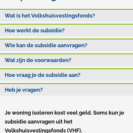
l
S
O
p
Wat is het Volkshuisvestingsfonds?
u
p
a
b
Hoe werkt de subsidie?
d
d
s
e
Wie kan de subsidie aanvragen?
i
z
Wat zijn de voorwaarden?
d
e
i
p
Hoe vraag je de subsidie aan?
a
e
Heb je vragen?
g
V
i
o
Je woning isoleren kost veel geld. Soms kun je
A
n
l
subsidie aanvragen uit het
l
a
Volkshuisvestingsfonds (VHF).