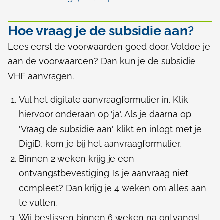
l
l
i
i
Hoe vraag je de subsidie aan?
n
n
Lees eerst de voorwaarden goed door. Voldoe je
k
k
aan de voorwaarden? Dan kun je de subsidie
i
i
VHF aanvragen.
s
s
Vul het digitale aanvraagformulier in. Klik
e
e
hiervoor onderaan op 'ja'. Als je daarna op
x
x
'Vraag de subsidie aan' klikt en inlogt met je
t
t
DigiD, kom je bij het aanvraagformulier.
e
e
Binnen 2 weken krijg je een
r
r
ontvangstbevestiging. Is je aanvraag niet
n
n
compleet? Dan krijg je 4 weken om alles aan
)
)
te vullen.
Wij beslissen binnen 6 weken na ontvangst