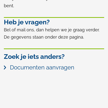
e
bent.
x
t
Heb je vragen?
e
Bel of mail ons, dan helpen we je graag verder.
r
De gegevens staan onder deze pagina.
n
)
Zoek je iets anders?
Documenten aanvragen