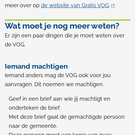
meer over op
de website van Gratis VOG
(
.
l
i
Wat moet je nog meer weten?
n
Er zijn een paar dingen die je moet weten over
k
de VOG.
i
s
Iemand machtigen
e
Iemand anders mag de VOG ook voor jou
x
aanvragen. Dit noemen we machtigen.
t
e
Geef in een brief aan wie jij machtigt en
r
onderteken de brief.
n
Met deze brief gaat de gemachtigde persoon
)
naar de gemeente.
Deze persoon moet een kopie van jouw