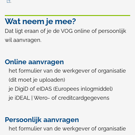
.
l
i
n
Wat neem je mee?
k
Dat ligt eraan of je de VOG online of persoonlijk
i
wil aanvragen.
s
e
Online aanvragen
x
het formulier van de werkgever of organisatie
t
(dit moet je uploaden)
e
je DigiD of eIDAS (Europees inlogmiddel)
r
je iDEAL | Wero- of creditcardgegevens
n
)
Persoonlijk aanvragen
het formulier van de werkgever of organisatie