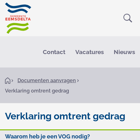
Ope
Zoe
M
e
Contact
Vacatures
Nieuws
n
u
K
H
Documenten aanvragen
o
r
Verklaring omtrent gedrag
m
e
u
i
Verklaring omtrent gedrag
m
V
e
O
Waarom heb je een VOG nodig?
e