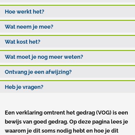
l
p
r
Hoe werkt het?
p
d
k
a
e
Wat neem je mee?
l
d
z
Wat kost het?
a
e
r
p
Wat moet je nog meer weten?
a
i
Ontvang je een afwijzing?
g
n
Heb je vragen?
i
g
n
o
a
Een verklaring omtrent het gedrag (VOG) is een
A
m
bewijs van goed gedrag. Op deze pagina lees je
l
t
waarom je dit soms nodig hebt en hoe je dit