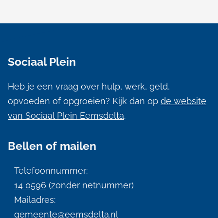
A
l
Sociaal Plein
g
e
Heb je een vraag over hulp, werk, geld,
m
opvoeden of opgroeien? Kijk dan op
de website
e
van Sociaal Plein Eemsdelta
.
n
Bellen of mailen
e
i
Telefoonnummer:
n
14 0596
(zonder netnummer)
f
Mailadres:
gemeente@eemsdelta.nl