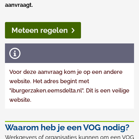
g
r
aanvraagt.
e
e
m
n
Meteen regelen
e
t
e
g
n
e
Voor deze aanvraag kom je op een andere
d
website. Het adres begint met
r
"iburgerzaken.eemsdelta.nl". Dit is een veilige
website.
a
g
Waarom heb je een VOG nodig?
Werkgevers of organisaties kunnen om een VOG