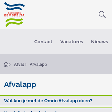
Ope
Zoe
M
e
Contact
Vacatures
Nieuws
n
u
K
H
Afval
Afvalapp
o
r
m
e
u
Afvalapp
i
A
m
O
Wat kun je met de Omrin Afvalapp doen?
f
e
p