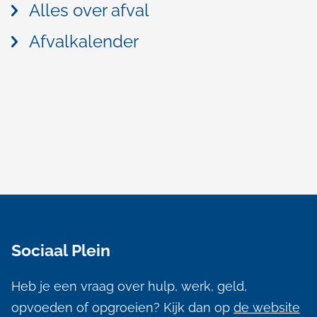
Alles over afval
Afvalkalender
A
l
Sociaal Plein
g
e
Heb je een vraag over hulp, werk, geld,
m
opvoeden of opgroeien? Kijk dan op
de website