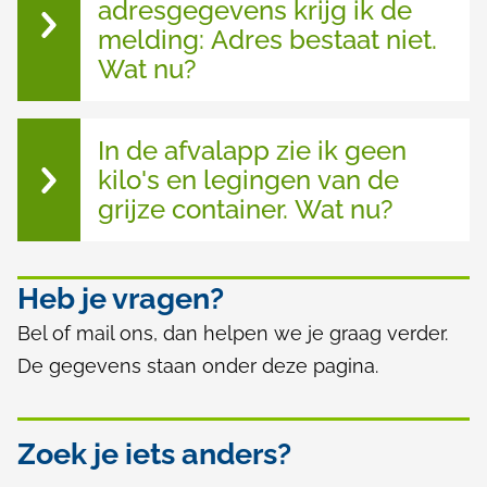
adresgegevens krijg ik de
l
melding: Adres bestaat niet.
d
Wat nu?
i
n
In de afvalapp zie ik geen
g
kilo's en legingen van de
e
grijze container. Wat nu?
n
Heb je vragen?
Bel of mail ons, dan helpen we je graag verder.
De gegevens staan onder deze pagina.
Zoek je iets anders?