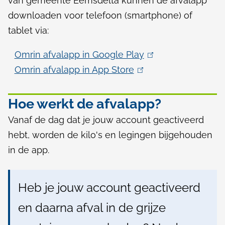
van gemeente Eemsdelta kunnen de afvalapp
downloaden voor telefoon (smartphone) of
tablet via:
Omrin afvalapp in Google Play
(
Omrin afvalapp in App Store
(
l
l
i
i
n
Hoe werkt de afvalapp?
n
k
Vanaf de dag dat je jouw account geactiveerd
k
i
hebt, worden de kilo's en legingen bijgehouden
i
s
in de app.
s
e
e
x
Heb je jouw account geactiveerd
x
t
t
e
en daarna afval in de grijze
e
r