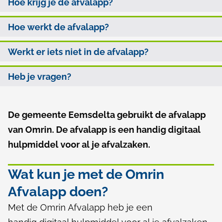
v
Hoe krijg je de afvalapp?
l
d
a
p
e
Hoe werkt de afvalapp?
l
a
z
Werkt er iets niet in de afvalapp?
d
a
e
p
p
Heb je vragen?
a
p
g
De gemeente Eemsdelta gebruikt de afvalapp
A
i
van Omrin. De afvalapp is een handig digitaal
l
hulpmiddel voor al je afvalzaken.
n
g
a
e
Wat kun je met de Omrin
m
Afvalapp doen?
e
Met de Omrin Afvalapp heb je een
e