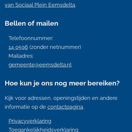
e
van Sociaal Plein Eemsdelta
.
n
Bellen of mailen
e
i
Telefoonnummer:
n
14 0596
(zonder netnummer)
f
Mailadres:
gemeente@eemsdelta.nl
o
r
Hoe kun je ons nog meer bereiken?
m
a
Kijk voor adressen, openingstijden en andere
informatie op de
contactpagina
.
t
i
Privacyverklaring
e
Toegankelijkheidsverklaring