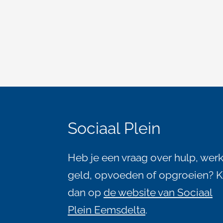
A
l
Sociaal Plein
g
Heb je een vraag over hulp, werk
e
geld, opvoeden of opgroeien? K
dan op
de website van Sociaal
m
Plein Eemsdelta
.