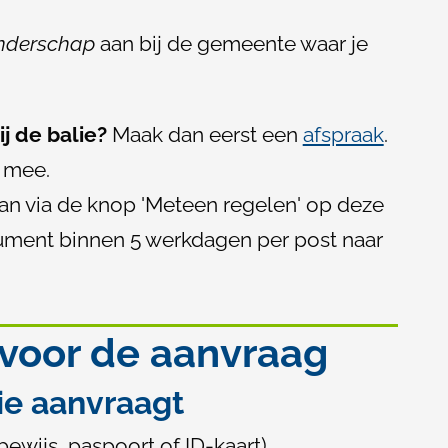
k
anderschap
aan bij de gemeente waar je
i
s
e
ij de balie?
Maak dan eerst een
afspraak
.
x
 mee.
t
an via de knop 'Meteen regelen' op deze
e
ument binnen 5 werkdagen per post naar
r
n
)
 voor de aanvraag
lie aanvraagt
jbewijs, paspoort of ID-kaart)