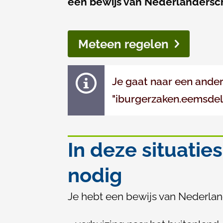
van
een bewijs van Nederlandersc
Nederlanderschap
Meteen regelen
Je gaat naar een ander
"iburgerzaken.eemsdelta
In deze situatie
nodig
Je hebt een bewijs van Nederland