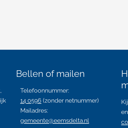
Bellen of mailen
H
m
,
Telefoonnummer:
ijk
14 0596
(zonder netnummer)
Ki
Mailadres:
en
gemeente@eemsdelta.nl
co