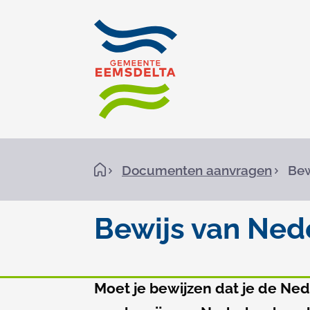
Kruimelpad
H
Documenten aanvragen
Bew
o
m
e
Bewijs van Ned
Bewijs
Algemeen
Moet je bewijzen dat je de Ned