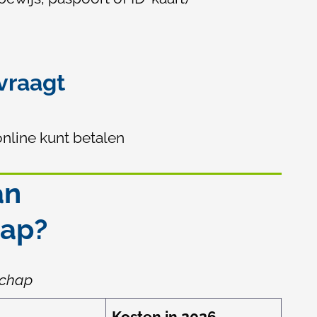
nvraagt
nline kunt betalen
an
hap?
schap
Kosten in 2026