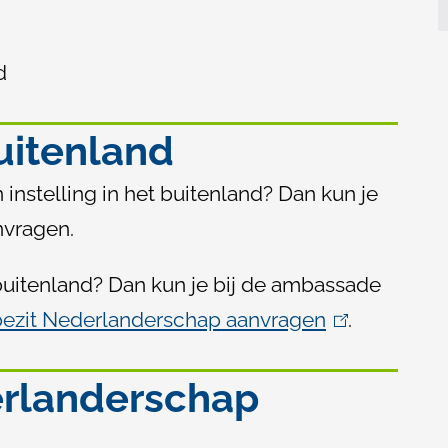
d
uitenland
instelling in het buitenland? Dan kun je
nvragen.
buitenland? Dan kun je bij de ambassade
 bezit Nederlanderschap aanvragen
(
.
l
erlanderschap
i
n