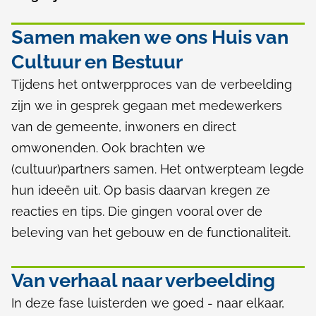
n
e
g
m
Samen maken we ons Huis van
v
e
Cultuur en Bestuur
a
e
Tijdens het ontwerpproces van de verbeelding
n
zijn we in gesprek gegaan met medewerkers
n
van de gemeente, inwoners en direct
h
omwonenden. Ook brachten we
e
(cultuur)partners samen. Het ontwerpteam legde
t
hun ideeën uit. Op basis daarvan kregen ze
reacties en tips. Die gingen vooral over de
H
beleving van het gebouw en de functionaliteit.
u
i
Van verhaal naar verbeelding
s
In deze fase luisterden we goed - naar elkaar,