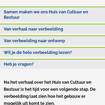
l
D
O
p
Samen maken we ons Huis van Cultuur en
e
Bestuur
p
a
v
d
d
Van verhaal naar verbeelding
e
e
r
Van verbeelding naar ontwerp
z
b
e
Wil je de hele verbeelding lezen?
e
p
Heb je vragen?
a
e
g
l
Na het verhaal over het Huis van Cultuur en
A
i
d
Bestuur is het tijd voor een volgende stap. De
l
n
i
verbeelding laat zien hoe het gebouw er
g
a
mogelijk uit komt te zien.