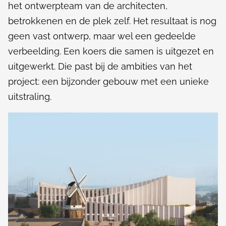
het ontwerpteam van de architecten,
v
betrokkenen en de plek zelf. Het resultaat is nog
a
geen vast ontwerp, maar wel een gedeelde
n
verbeelding. Een koers die samen is uitgezet en
uitgewerkt. Die past bij de ambities van het
C
project: een bijzonder gebouw met een unieke
u
uitstraling.
l
t
u
u
r
e