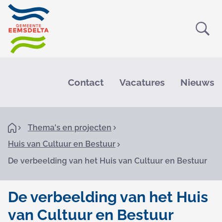
Ope
Zoe
M
e
Contact
Vacatures
Nieuws
n
u
K
H
Thema's en projecten
o
r
Huis van Cultuur en Bestuur
m
e
u
De verbeelding van het Huis van Cultuur en Bestuur
i
m
De verbeelding van het Huis
e
van Cultuur en Bestuur