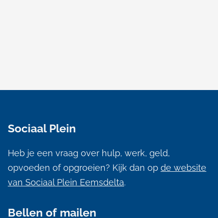
A
l
Sociaal Plein
g
e
Heb je een vraag over hulp, werk, geld,
m
opvoeden of opgroeien? Kijk dan op
de website
e
van Sociaal Plein Eemsdelta
.
n
Bellen of mailen
e