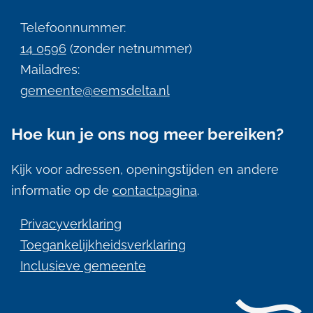
i
Telefoonnummer:
n
14 0596
(zonder netnummer)
f
Mailadres:
gemeente@eemsdelta.nl
o
r
Hoe kun je ons nog meer bereiken?
m
a
Kijk voor adressen, openingstijden en andere
informatie op de
contactpagina
.
t
i
Privacyverklaring
e
Toegankelijkheidsverklaring
Inclusieve gemeente