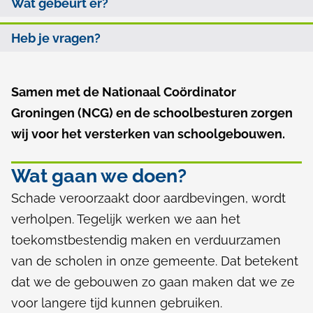
h
Wat gebeurt er?
l
d
o
p
e
Heb je vragen?
l
a
z
d
e
e
Samen met de Nationaal Coördinator
A
n
p
Groningen (NCG) en de schoolbesturen zorgen
l
a
wij voor het versterken van schoolgebouwen.
g
g
e
Wat gaan we doen?
i
m
Schade veroorzaakt door aardbevingen,
wordt
n
e
verholpen
. Tegelijk werken we aan het
a
e
toekomstbestendig
maken en verduurzamen
van de scholen in onze gemeente. Dat betekent
n
dat we de gebouwen zo gaan maken dat we ze
voor langere tijd kunnen gebruiken.