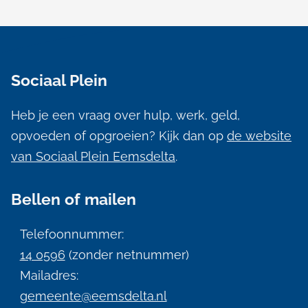
n
)
A
l
Sociaal Plein
g
e
Heb je een vraag over hulp, werk, geld,
m
opvoeden of opgroeien? Kijk dan op
de website
e
van Sociaal Plein Eemsdelta
.
n
Bellen of mailen
e
i
Telefoonnummer:
n
14 0596
(zonder netnummer)
f
Mailadres:
gemeente@eemsdelta.nl
o