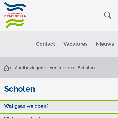
Ope
Zoe
M
e
Contact
Vacatures
Nieuws
n
u
K
H
Aardbevingen
Versterken
Scholen
o
r
m
e
u
Scholen
i
S
m
O
Wat gaan we doen?
c
e
p