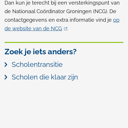
Dan kun je terecht bij een versterkingspunt van
de Nationaal Coördinator Groningen (NCG). De
contactgegevens en extra informatie vind je
op
de website van de NCG
(
.
l
i
Zoek je iets anders?
n
k
Scholentransitie
i
Scholen die klaar zijn
s
e
x
t
e
r