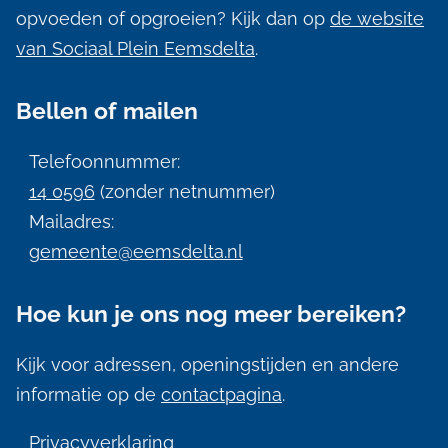
m
opvoeden of opgroeien? Kijk dan op
de website
e
van Sociaal Plein Eemsdelta
.
n
Bellen of mailen
e
i
Telefoonnummer:
n
14 0596
(zonder netnummer)
f
Mailadres:
gemeente@eemsdelta.nl
o
r
Hoe kun je ons nog meer bereiken?
m
a
Kijk voor adressen, openingstijden en andere
informatie op de
contactpagina
.
t
i
Privacyverklaring