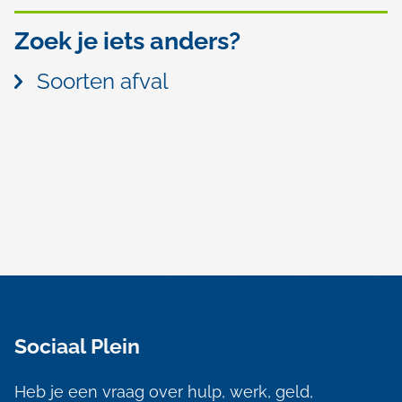
Zoek je iets anders?
Soorten afval
A
l
Sociaal Plein
g
e
Heb je een vraag over hulp, werk, geld,