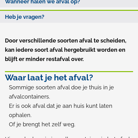
h
Wanneer halen we afval op?
l
d
e
p
e
Heb je vragen?
i
a
z
d
d
e
Door verschillende soorten afval te scheiden,
A
i
p
kan iedere soort afval hergebruikt worden en
l
a
blijft er minder restafval over.
n
g
g
g
e
Waar laat je het afval?
i
s
m
Sommige soorten afval doe je thuis in je
n
e
w
afvalcontainers.
a
e
Er is ook afval dat je aan huis kunt laten
i
ophalen.
n
j
Of je brengt het zelf weg.
z