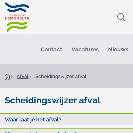
Ope
Zoe
M
e
Contact
Vacatures
Nieuws
n
u
K
H
Afval
Scheidingswijzer afval
o
r
m
e
u
Scheidingswijzer afval
i
S
m
O
Waar laat je het afval?
c
e
p