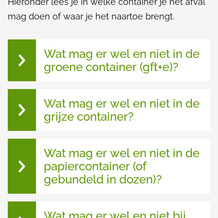
Hieronder lees je in welke container je het afval
e
mag doen of waar je het naartoe brengt.
r
A
a
Wat mag er wel en niet in de
f
groene container (gft+e)?
f
v
v
a
Wat mag er wel en niet in de
a
l
grijze container?
s
l
c
h
Wat mag er wel en niet in de
e
papiercontainer (of
i
gebundeld in dozen)?
d
e
Wat mag er wel en niet bij