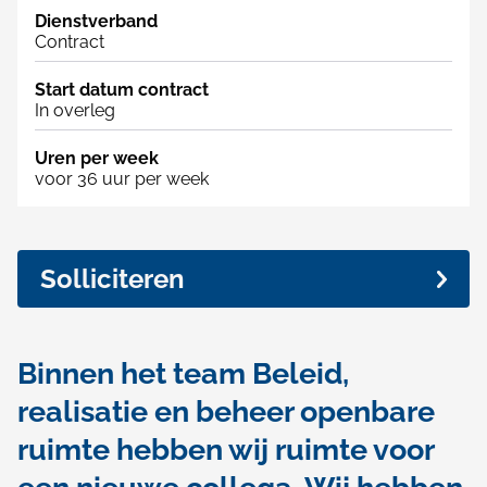
l
e
Dienstverband
O
Contract
p
v
n
a
Start datum contract
e
i
In overleg
d
r
o
Uren per week
d
voor 36 uur per week
r
e
v
v
Solliciteren
e
a
r
c
k
a
Binnen het team Beleid,
e
t
realisatie en beheer openbare
u
ruimte hebben wij ruimte voor
e
r