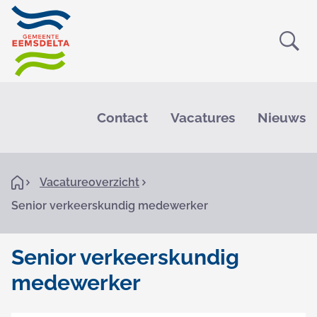
Ope
Zoe
M
e
Contact
Vacatures
Nieuws
n
u
K
H
Vacatureoverzicht
o
r
Senior verkeerskundig medewerker
m
e
u
i
Senior verkeerskundig
m
medewerker
e
S