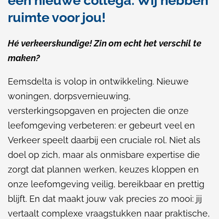
een nieuwe collega. Wij hebben
r
e
ruimte voor jou!
s
k
Hé verkeerskundige! Zin om echt het verschil te
u
maken?
n
Eemsdelta is volop in ontwikkeling. Nieuwe
d
woningen, dorpsvernieuwing,
versterkingsopgaven en projecten die onze
i
leefomgeving verbeteren: er gebeurt veel en
g
Verkeer speelt daarbij een cruciale rol. Niet als
m
doel op zich, maar als onmisbare expertise die
zorgt dat plannen werken, keuzes kloppen en
e
onze leefomgeving veilig, bereikbaar en prettig
d
blijft. En dat maakt jouw vak precies zo mooi: jij
e
vertaalt complexe vraagstukken naar praktische,