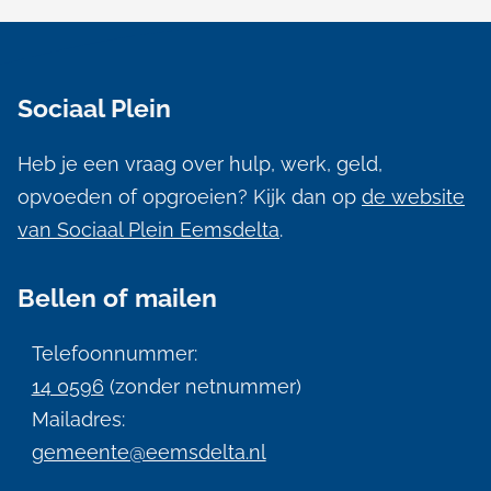
A
l
Sociaal Plein
g
e
Heb je een vraag over hulp, werk, geld,
m
opvoeden of opgroeien? Kijk dan op
de website
e
van Sociaal Plein Eemsdelta
.
n
Bellen of mailen
e
i
Telefoonnummer:
n
14 0596
(zonder netnummer)
f
Mailadres:
gemeente@eemsdelta.nl
o